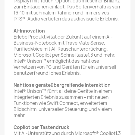
Display1 mit Touch-Option, das mit seiner Brillanz
zum Eintauchen einlädt. Das Seitenverhältnis von
16:10 mit schmalem Rahmen und immersives
DTS®-Audio vertiefen das audiovisuelle Erlebnis.
AI-Innovation
Erlebe Produktivität der Zukunft auf einem AI-
Business-Notebook mit TravelMate Sense,
PurifiedVoice mit AI-Rauschunterdrückung,
Microsoft Copilot per Schnelltaste1,3 und mehr.
Intel® Unison™ ermöglicht das nahtlose
Vernetzen von PC und Geräten für ein universell
benutzerfreundliches Erlebnis.
Nahtlose geräteübergreifende Interaktion
Intel® Unison™ führt all deine Geräte in einem
integrierten Erlebnis zusammen – mit neuen
Funktionen wie Swift Connect, erweitertem
Bildschirm, universeller Steuerung und vielem
mehr
Copilot per Tastendruck
Mit AI-Unterstützung durch Microsoft® Copilot1,3