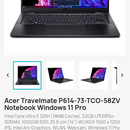


Acer Travelmate P614-73-TCO-58ZV
Notebook Windows 11 Pro
Intel Core Ultra 5 125H (18MB Cache), 32GB LPDDR5x-
SDRAM, 1000GB SSD, 35.6 cm (14") WUXGA 1920 x 1200
IPS, Intel Arc Graphics, WLAN, Webcam, Windows 11 Pro