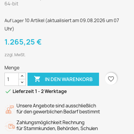
64-bit
10 Artikel
(aktualisiert am 09.08.2026 um 07
Auf Lager
Uhr)
1.265,25 €
zzgl. MwSt.
Menge

favorite_border
IN DEN WARENKORB

Lieferzeit 1 - 2 Werktage
Unsere Angebote sind ausschließlich
für den gewerblichen Bedarf bestimmt
Zahlungsmöglichkeit Rechnung
für Stammkunden, Behörden, Schulen